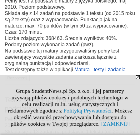
Pełny test na podstawie matury z języka polskiego, maj
2010. Poziom podstawowy.
Składa się z 14 zadań na podstawie 1 tekstu (od 2015 roku
są 2 teksty) oraz z wypracowania. Punktacja jak na
maturze: max. 70 punktów (w tym 50 za wypracowanie).
Czas: 170 minut.
Liczba zdających: 368463. Średnia wyników: 40%.
Podany poziom wykonania zadań (pwz).
Na podstawie tej matury przygotowaliśmy pełny test
zawierający wszystkie zadania z arkusza łącznie z
oryginalną punktacją i odpowiedziami.
Test dostępny także w aplikacji
Matura - testy i zadania
Grupa StudentNews.pl Sp. z o.o. i jej partnerzy
używają plików cookies i podobnych technologii w
Test z polskiego, matura 2009, maj -
celu realizacji m.in. usług statystycznych i
podstawowy
reklamowych zgodnie z
Polityką Prywatności
. Możesz
określić warunki przechowywania lub dostępu do
Pełny test na podstawie matury z języka polskiego, maj
plików cookies w Twojej przeglądarce.
[ZAMKNIJ]
2009. Poziom podstawowy.
Składa się z 13 zadań na podstawie 1 tekstu (od 2015 roku
są 2 teksty) oraz z wypracowania. Punktacja jak na