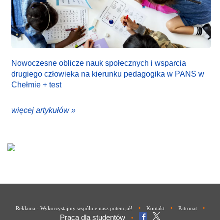
Nowoczesne oblicze nauk społecznych i wsparcia
drugiego człowieka na kierunku pedagogika w PANS w
Chełmie + test
więcej artykułów »
•
•
•
Reklama - Wykorzystajmy wspólnie nasz potencjał!
Kontakt
Patronat
Praca dla studentów
•